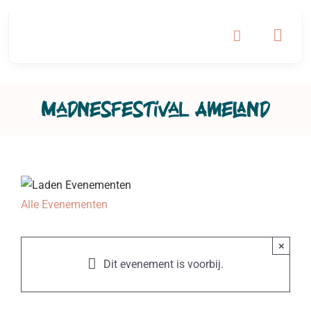
Ga
naar
inhoud
Madnesfestival Ameland
Alle Evenementen
×
Dit evenement is voorbij.