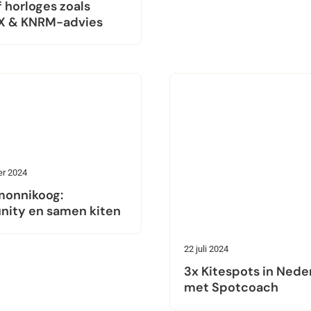
f horloges zoals
X & KNRM-advies
r 2024
monnikoog:
ity en samen kiten
22 juli 2024
3x Kitespots in Nede
met Spotcoach