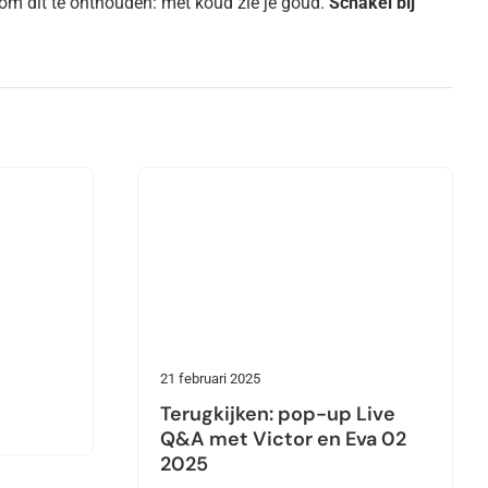
om dit te onthouden: met koud zie je goud.
Schakel bij
21 februari 2025
e
Terugkijken: pop-up Live
Q&A met Victor en Eva 02
2025