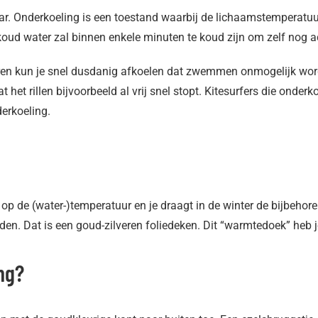
ar. Onderkoeling is een toestand waarbij de lichaamstemperatuu
 koud water zal binnen enkele minuten te koud zijn om zelf nog
ren kun je snel dusdanig afkoelen dat zwemmen onmogelijk word
het rillen bijvoorbeeld al vrij snel stopt. Kitesurfers die onde
derkoeling.
 op de (water-)temperatuur en je draagt in de winter de bijbehor
n. Dat is een goud-zilveren foliedeken. Dit “warmtedoek” heb je d
ng?