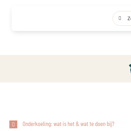
Ga
naar
Zoeken
inhoud
naar:
Onderkoeling: wat is het & wat te doen bij?