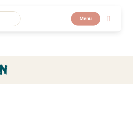
Menu
en