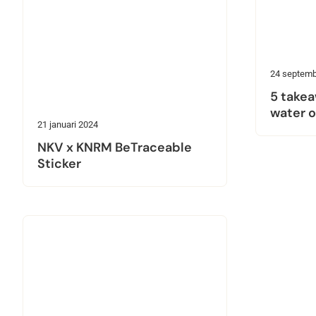
24 septemb
5 takea
water o
21 januari 2024
NKV x KNRM BeTraceable
Sticker