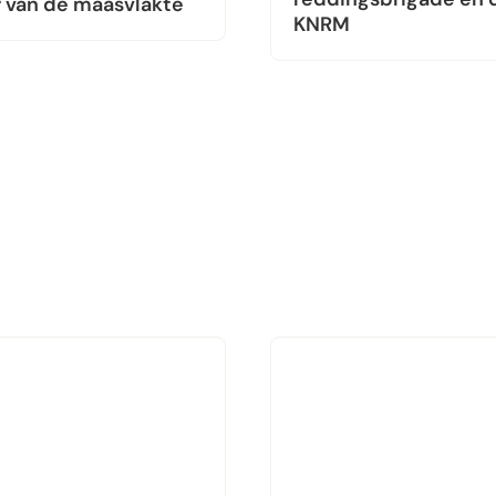
 van de maasvlakte
KNRM