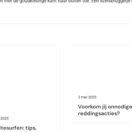
met de goudkleurige kant naar buiten toe. Een ezelsbruggetje 
2 mei 2025
Voorkom jij onnodig
reddingsacties?
 2025
itesurfen: tips,