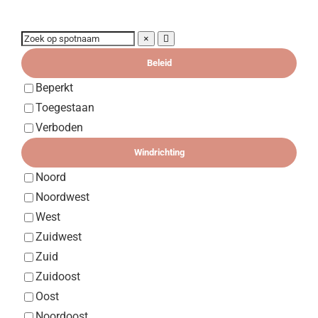
×
Beleid
Beperkt
Toegestaan
Verboden
Windrichting
Noord
Noordwest
West
Zuidwest
Zuid
Zuidoost
Oost
Noordoost