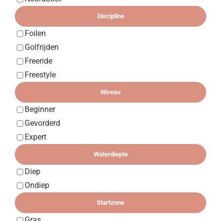
Discipline
Foilen
Golfrijden
Freeride
Freestyle
Niveau
Beginner
Gevorderd
Expert
Waterdiepte
Diep
Ondiep
Startzone
Gras