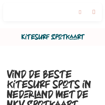
Ga
naar
inhoud
Kitesurf Spotkaart
Vind de beste
kitesurf spots in
Nederland met de
NKV Spotkaart