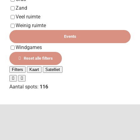
Zand
Veel ruimte
Weinig ruimte
Events
Windgames
Reset alle filters
Filters
Kaart
Satelliet
Aantal spots:
116