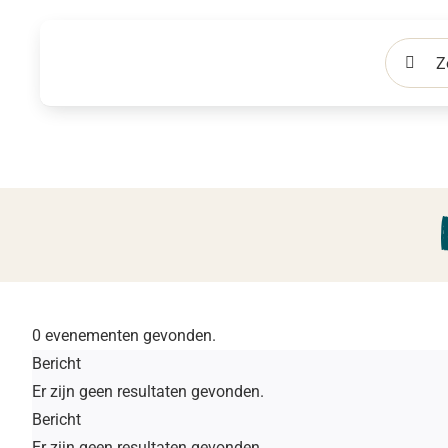
Ga
naar
Zoeken
inhoud
naar:
0 evenementen gevonden.
Evenementen
Bericht
Er zijn geen resultaten gevonden.
Bericht
Er zijn geen resultaten gevonden.