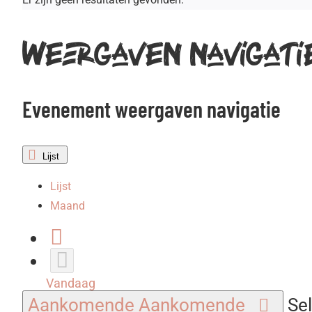
Weergaven navigati
Evenement weergaven navigatie
Lijst
Lijst
Maand
Vandaag
Aankomende
Aankomende
Se