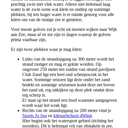
prachtig zwin met vlak water. Alleen met helemaal laag
water is de zwin soms wat klein en ondiep op sommige
plekken, bij iets hoger water is er ruimte genoeg voor alle
kiters om van de rustige zee te genieten.
Voor mooie golven zul je echt uit moeten wijken naar Wijk
aan Zee, maar af en toe zijn er dagen waarop de golven
prima vaarbaar zijn.
Er zijn twee plekken waar je mag kiten:
Links van de strandopgang na 300 meter wordt het
strand rustiger en mag er gekite worden. Op
ongeveer 250 meter ten zuiden van strand paviljoen
Club Zand ligt een heel oud scheepswrak in het
water. Sommige seizoen ligt deze onder het zand
bedekt en sommige seizoenen komt deze net boven
het zand uit, erg uitkijken op deze plek omdat deze
erg scherp is.
Er staat op het strand een bord waarmee aangegeven
wordt waar het wrak ligt.
Rechts van de strandopgang na 200 meter vind je
Sports At Sea
en
kitesurfschool 4Wind
.
Hier begint ook het watersport gebied (richting het
noorden). Dit is helemaal vrij van obstakels in zee.