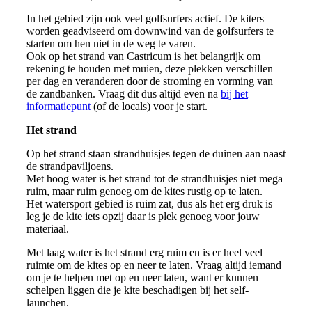
In het gebied zijn ook veel golfsurfers actief. De kiters
worden geadviseerd om downwind van de golfsurfers te
starten om hen niet in de weg te varen.
Ook op het strand van Castricum is het belangrijk om
rekening te houden met muien, deze plekken verschillen
per dag en veranderen door de stroming en vorming van
de zandbanken. Vraag dit dus altijd even na
bij het
informatiepunt
(of de locals) voor je start.
Het strand
Op het strand staan strandhuisjes tegen de duinen aan naast
de strandpaviljoens.
Met hoog water is het strand tot de strandhuisjes niet mega
ruim, maar ruim genoeg om de kites rustig op te laten.
Het watersport gebied is ruim zat, dus als het erg druk is
leg je de kite iets opzij daar is plek genoeg voor jouw
materiaal.
Met laag water is het strand erg ruim en is er heel veel
ruimte om de kites op en neer te laten. Vraag altijd iemand
om je te helpen met op en neer laten, want er kunnen
schelpen liggen die je kite beschadigen bij het self-
launchen.