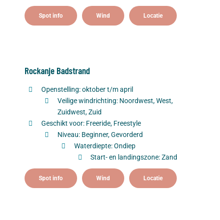
Spot info
Wind
Locatie
Rockanje Badstrand
Openstelling: oktober t/m april
Veilige windrichting: Noordwest, West,
Zuidwest, Zuid
Geschikt voor: Freeride, Freestyle
Niveau: Beginner, Gevorderd
Waterdiepte: Ondiep
Start- en landingszone: Zand
Spot info
Wind
Locatie