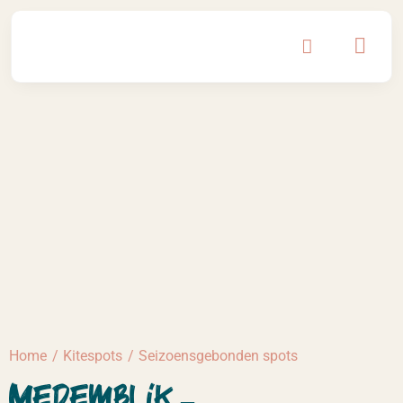
Ga
naar
inhoud
Home
Kitespots
Seizoensgebonden spots
Medemblik –