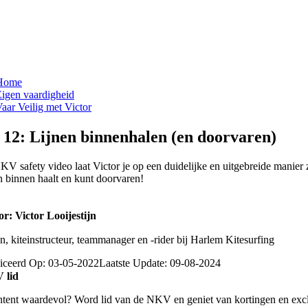
Home
igen vaardigheid
aar Veilig met Victor
 12: Lijnen binnenhalen (en doorvaren)
KV safety video laat Victor je op een duidelijke en uitgebreide manier 
nen binnen haalt en kunt doorvaren!
r: Victor Looijestijn
jn, kiteinstructeur, teammanager en -rider bij Harlem Kitesurfing
iceerd Op: 03-05-2022
Laatste Update: 09-08-2024
 lid
ntent waardevol? Word lid van de NKV en geniet van kortingen en exc