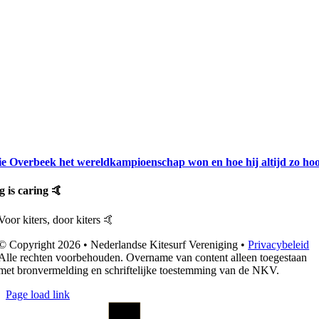
e Overbeek het wereldkampioenschap won en hoe hij altijd zo hoo
g is caring 🤙
Voor kiters, door kiters
🤙
© Copyright 2026 • Nederlandse Kitesurf Vereniging •
Privacybeleid
Alle rechten voorbehouden. Overname van content alleen toegestaan
met bronvermelding en schriftelijke toestemming van de NKV.
Page load link