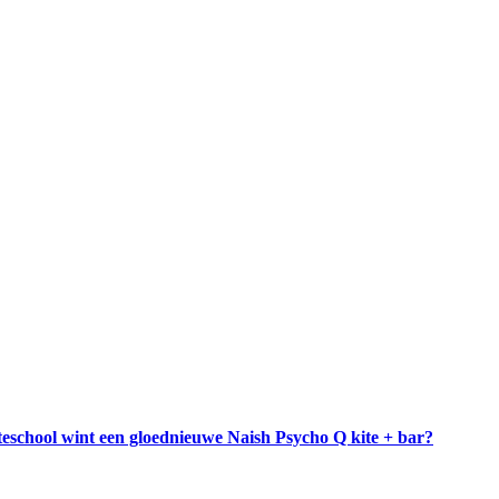
teschool wint een gloednieuwe Naish Psycho Q kite + bar?