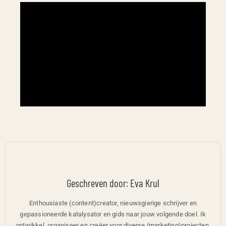
Geschreven door: Eva Krul
Enthousiaste (content)creator, nieuwsgierige schrijver en
gepassioneerde katalysator en gids naar jouw volgende doel. Ik
ontwikkel, organiseer en creëer voor diverse (marketing)projecten.